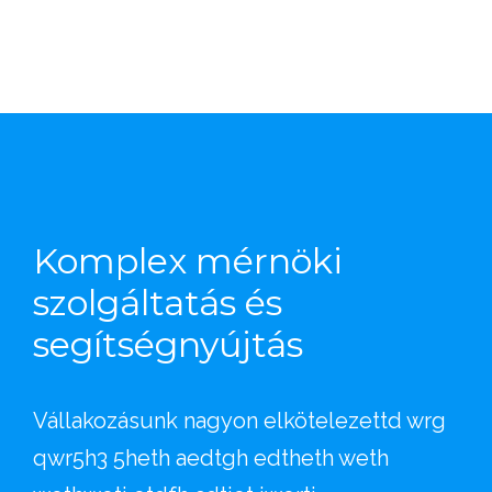
Komplex
mérnöki
szolgáltatás
és
segítségnyújtás
Vállakozásunk nagyon elkötelezettd wrg
qwr5h3 5heth aedtgh edtheth weth