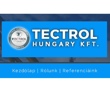
Kezdőlap
Rólunk
Referenciáink
|
|