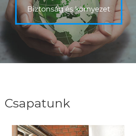
Biztonság
és
környezet
Csapatunk