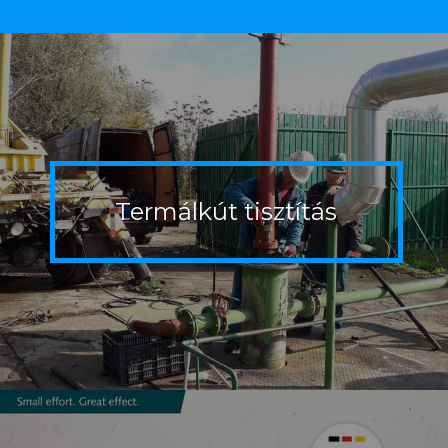
Termálkút
tisztítás