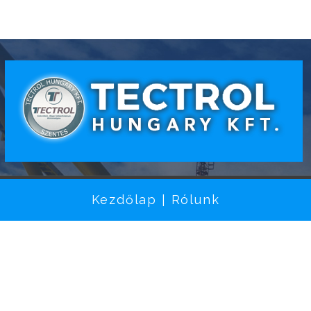
Kezdőlap
Rólunk
|