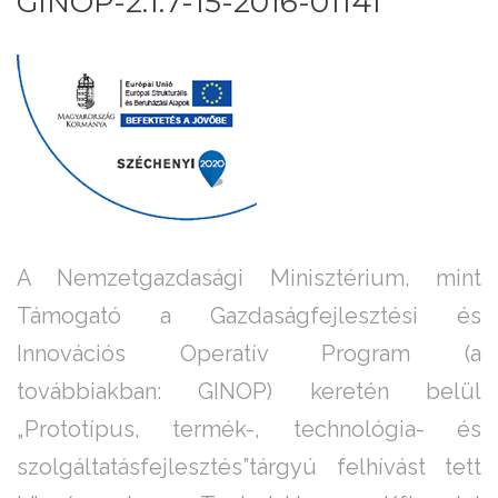
GINOP-2.1.7-15-2016-01141
A Nemzetgazdasági Minisztérium, mint
Támogató a Gazdaságfejlesztési és
Innovációs Operatív Program (a
továbbiakban: GINOP) keretén belül
„Prototípus, termék-, technológia- és
szolgáltatásfejlesztés”tárgyú felhívást tett