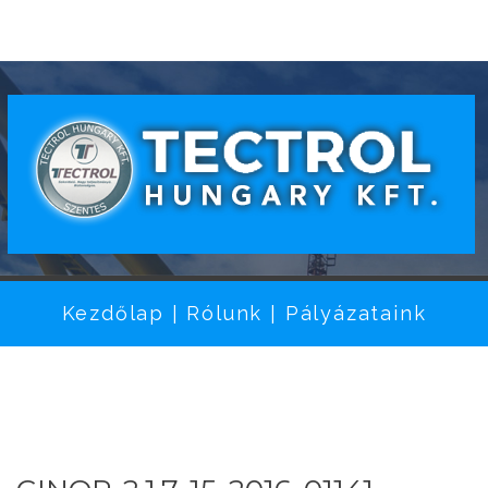
Kezdőlap
Rólunk
Pályázataink
|
|