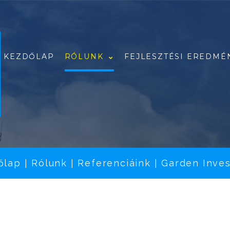
KEZDŐLAP
RÓLUNK
FEJLESZTÉSI EREDMÉ
A csapatunk
Referenciáink
Rólunk írták
őlap
Rólunk
Referenciáink
Garden Inves
|
|
|
Pályázataink